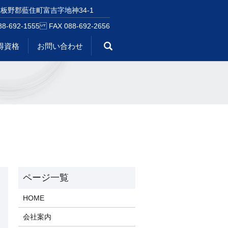
板野郡藍住町富吉字地神34-1
88-692-1555 FAX 088-692-2656
得資格
お問い合わせ
search
HOME
会社案内