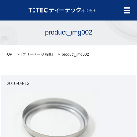
メ
product_img002
TOP
[
フリーページ画像
]
product_img002
2016-09-13